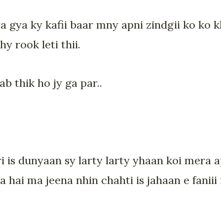
a gya ky kafii baar mny apni zindgii ko ko k
y rook leti thii.
ab thik ho jy ga par..
i is dunyaan sy larty larty yhaan koi mera a
 hai ma jeena nhin chahti is jahaan e fanii