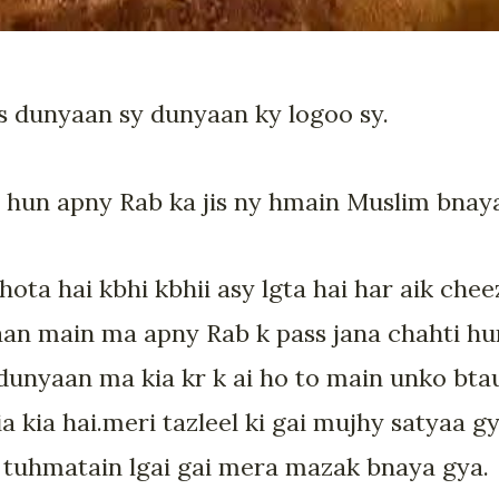
s dunyaan sy dunyaan ky logoo sy.
i hun apny Rab ka jis ny hmain Muslim bnay
ota hai kbhi kbhii asy lgta hai har aik cheez
jhaan main ma apny Rab k pass jana chahti h
dunyaan ma kia kr k ai ho to main unko btau
a kia hai.meri tazleel ki gai mujhy satyaa 
tuhmatain lgai gai mera mazak bnaya gya.