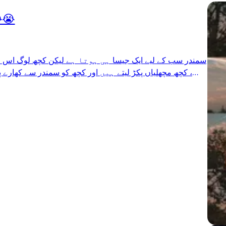
ربی😭😭😭
سمندر سب کے لیے ایک جیسا ہی ہوتا ہے لیکن کچھ لوگ اس م
کچھ مچھلیاں پکڑ لیتے ہیں اور کچھ کو سمندر سے کھارے پان
بادل سے برسنے والا پانی ایک جیسا ہی ہوتا ہے ۔ زرحیز زمین
صحرا کی ریت اس پانی سے اپنی پیاس بجھاتی ہے اور وہی پانی
گزر جاتا ہے ۔ اللہ کی رحمت ہر دل کے لیے ایک جیسی ہے اب یہ ھم پر …