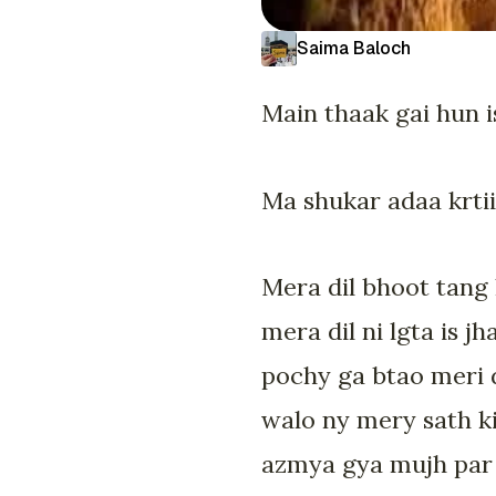
Saima Baloch
Main thaak gai hun i
Ma shukar adaa krti
Mera dil bhoot tang h
mera dil ni lgta is 
pochy ga btao meri 
walo ny mery sath ki
azmya gya mujh par 