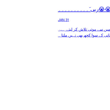
 َ۔۔۔۔۔۔۔۔۔۔
JAN 31
یں سے موتی تلاش کر لیتے ہیں
، ی کے سوا کچھ بھی نہیں ملتا ۔
 اسی پانی سے سبزہ اگا لیتی ہے
،  چکنے پتھروں کو محض چھو کر