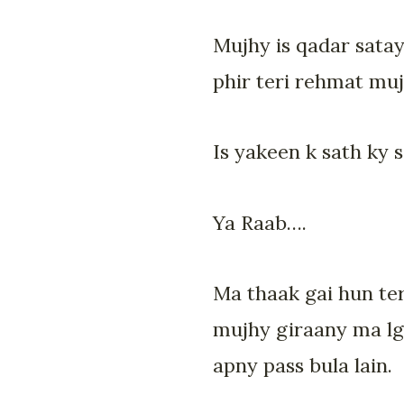
Mujhy is qadar satay
phir teri rehmat mujh
Is yakeen k sath ky s
Ya Raab….
Ma thaak gai hun ter
mujhy giraany ma lga
apny pass bula lain.