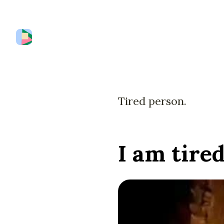
Tired person.
I am tired