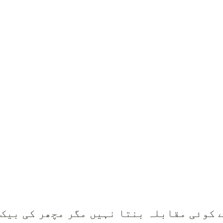
 کوئی مقابلہ بنتا نہیں مگر مچھر کی بیک 