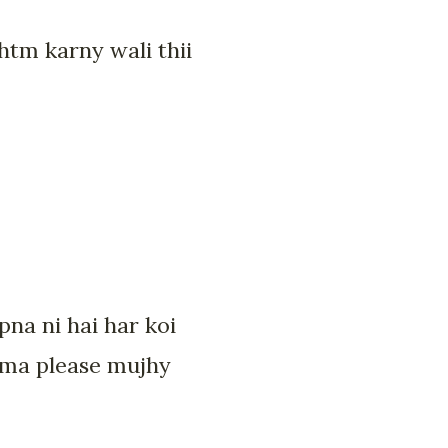
htm karny wali thii
pna ni hai har koi
i ma please mujhy