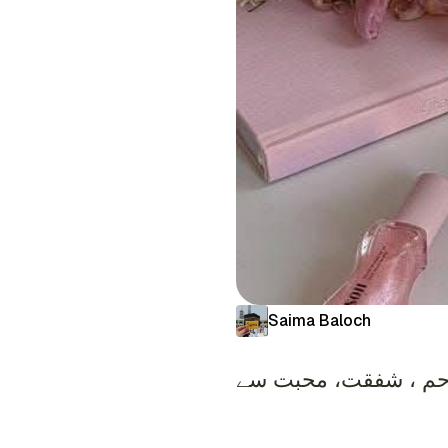
Saima Baloch
 رحم ، شفقت، محبت سے