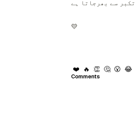
💛
❤️
🔥
👏
🤔
😮
😂
Comments