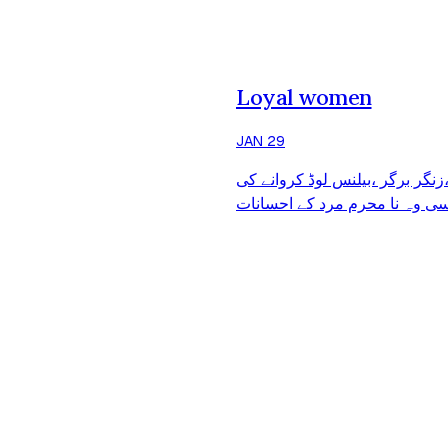
Loyal women
JAN 29
گر برگر ،بیلنس لوڈ کروانے کی
ی وہ نا محرم مرد کے احسانات
 آپکو ذہنی مریض نہیں بناتیں وہ
جاۓ وہ آپکو گمراہ نہیں کرتیں