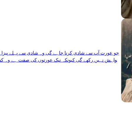
جو عورت آپ سے شادی کرنا چاہے گی وہ شادی سے پہلے پیزا ،زن
خواہش نہیں رکھے گی کیونکہ نیک عورتوں کی صفت ہے وہ کس
نہیں لیتیں وہ تحفہ نہیں مانگتیں وہ آپ سے چیٹینگ نہیں کرتیں
آپ سے دور رہتیں ہیں بھلے ہی پنجرے سے بلی طوطا لے 