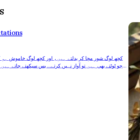
s
tations
کچھ لوگ شور مچا کر بدلتے ہیں، اور کچھ لوگ خاموش ہو ک
جو ٹوٹتے بھی ہیں تو آواز نہیں کرتے… بس سیکھتے جاتے ہیں۔
کی جھلک دیکھی تو احتیاط کا ہنر سیکھا۔۔۔۔ پہلے دل بے خو
تھا۔ اب یقین بھی سوچ سمجھ کر ہوتا ہے، اور مسکراہٹوں کے پی
جن سے محبت کی انکی نظروں میں بے قدری اور ذلت دیکھی تو خاموشی اخت…