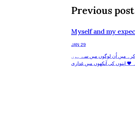
Previous post
Myself and my expec
JAN 29
ر۔ میں اُن لوگوں میں سے ہوں
 🖤 اپنوں کی آنکھوں میں غداری
ف تھا، ہر کسی پر یقین کر لیتا
چھے نیتیں پرکھنا آ گیا ہے۔ 🙂